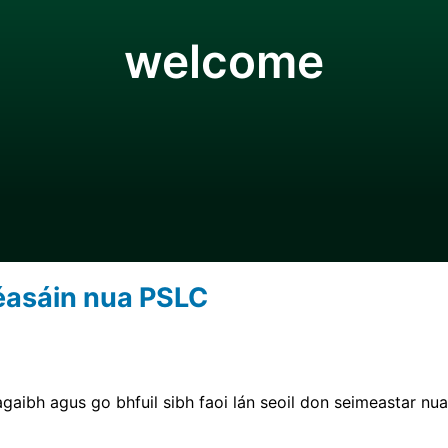
welcome
réasáin nua PSLC
agaibh agus go bhfuil sibh faoi lán seoil don seimeastar nu