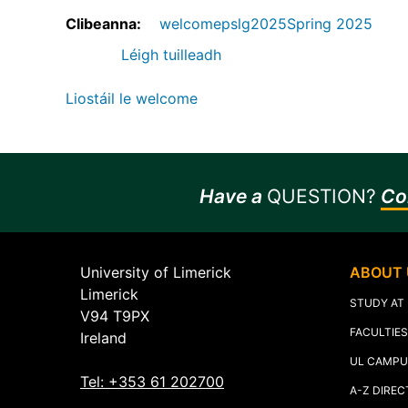
Clibeanna
welcome
pslg
2025
Spring 2025
Léigh tuilleadh
faoi
Fáilte
Liostáil le welcome
ar
ais
chuig
suíomh
gréasáin
Have a
QUESTION?
Co
nua
PSLC
University of Limerick
ABOUT 
Limerick
STUDY AT
V94 T9PX
FACULTIE
Ireland
UL CAMPU
Tel: +353 61 202700
A-Z DIRE