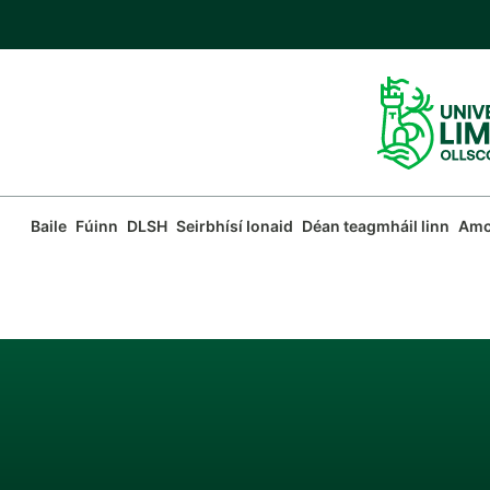
Téigh
Corporate
ar
menu
aghaidh
chuig
an
bpríomhábhar
Main
Baile
Fúinn
DLSH
Seirbhísí Ionaid
Déan teagmháil linn
Amc
navigation