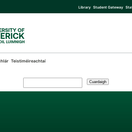
Library
Student Gateway
Sta
hlár
Teistiméireachtaí
Cuardaigh